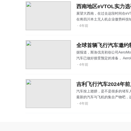
西南地区eVTOL实力
展望大西南，在过去这段时间在eV
在将四川本土无人机企业傲势科技
高调宣布将与吉利在海外投资的德国e
⋅
4年前
下沃飞长空将与德国Volocopt
全球首辆飞行汽车邀约制
据报道，斯洛伐克初创公司Aero
汽车已做好接受预定的准备， Aer
⋅
4年前
吉利飞行汽车2024年
汽车按上翅膀，是不是很多的堵车
最新的汽车与飞机的集合产物吧，
⋅
4年前