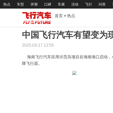
热点
车型
评测
口碑
车展
活动
飞行
问答
首页
>
热点
中国飞行汽车有望变为
2025-03-17 12:55
海南飞行汽车应用示范岛项目在海南海口启动，
降飞行器。