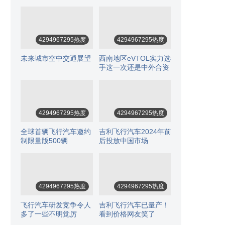
4294967295热度
4294967295热度
未来城市空中交通展望
西南地区eVTOL实力选
手这一次还是中外合资
4294967295热度
4294967295热度
全球首辆飞行汽车邀约
吉利飞行汽车2024年前
制限量版500辆
后投放中国市场
4294967295热度
4294967295热度
飞行汽车研发竞争令人
吉利飞行汽车已量产！
多了一些不明觉厉
看到价格网友笑了