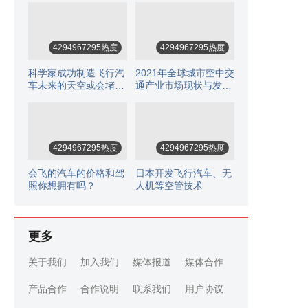
4294967295热度
4294967295热度
科学家成功制造飞行汽
2021年全球城市空中交
车未来的天空或会堵满
通产业市场现状与发展
飞车
前景分析
4294967295热度
4294967295热度
会飞的汽车的价格和驾
日本开发飞行汽车、无
照你想拥有吗？
人机等空管技术
更多
关于我们
加入我们
媒体报道
媒体合作
产品合作
合作说明
联系我们
用户协议