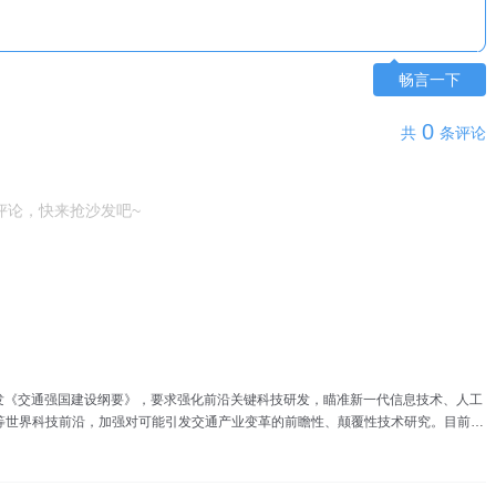
畅言一下
0
共
条评论
评论，快来抢沙发吧~
印发《交通强国建设纲要》，要求强化前沿关键科技研发，瞄准新一代信息技术、人工
等世界科技前沿，加强对可能引发交通产业变革的前瞻性、颠覆性技术研究。目前国
中，与相对成熟的陆路、水路以及民航运输相比，城市空中交通尚处探索阶段，未来