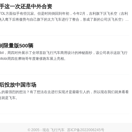
选手这一次还是中外合资
TOL方面似乎有些沉寂。但是时间倒回到年初，今年2月，吉利旗下沃飞长空（吉利
纳入麾下后将傲势与自己旗下的太力飞车进行了整合，形成了新的公司沃飞长空）曾
VTOL企业Volocopter成立总部设在四川成都的合资公司（总部设在成都！吉利旗
er成立合资公司，助推中国城市空中交通发展）。
限量版500辆
Mobil，周四对外展示了全球首款飞行汽车商用设计的神秘面纱，该公司表示这款飞行
oMobi周四在摩纳哥年度奢侈跑车展上亮相。
前后投放中国市场
人的最强烈的想法？有了想法在去进行实现才是最吸引人的，所以现在我们就来看看
这就是飞车。
© 2005 - 现在 飞行汽车
苏ICP备2022006245号